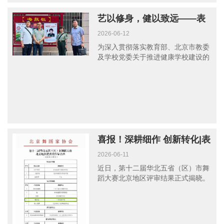
艺以修身，健以致远——表
演系2025级开展身心健康成
2026-06-12
长专题讲座
为深入贯彻落实教育部、北京市教委
及学校党委关于推进健康学校建设的
工作部署，落实立德树人根本任务，
全面提升学生的身心健康水平，教育
引导学生树立科学训练理念、规范开
展专业训练，表演系2025级地方剧种
与戏曲形体教育班在...
喜报！深耕细作 创新转化|表
演系师生斩获第十二届华北
2026-06-11
五省（区）市舞蹈大赛优秀
近日，第十二届华北五省（区）市舞
作品奖
蹈大赛北京地区评审结果正式揭晓。
表演系舞蹈表演专业研究生王淼表演
的原创独舞作品《雁辞汉》凭借细腻
的艺术表达、深厚的文化意蕴与精湛
的舞台演绎，成功斩获优秀作品奖，