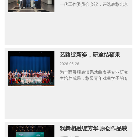
一代工作委员会会议，评选表彰北京
市“五好”基层关工委，宣布2025年
度“读懂中国”活动获奖名单。表演系
关工委凭借扎实过硬的工作成效、规
范健全的运行机制、特色鲜明的活动
品牌，喜获北...
艺路绽新姿，研途结硕果
——表演系2026届研究生毕
2026-05-26
业汇报演出（第二场）
为全面展现表演系戏曲表演专业研究
生培养成果，彰显青年戏曲学子的专
业素养与艺术风采，2026年5月10
日，表演系2026届戏曲表演研究生毕
业汇报演出在学校小剧场圆满上演。
此次汇报演出，是研究生们多年求学
路上专业功底的...
戏舞相融绽芳华,原创作品映
前程——表演系举行2026届