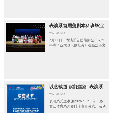
7场演出。该剧以新颖的艺术表达、
精巧的编排设计和...
表演系首届蒲剧本科班毕业
大戏《敖桂英》成功上演
2026-07-14
7月11日，表演系首届蒲剧全日制本
科班毕业大戏《敫桂英》在临汾市文
化艺术学校小剧场精彩亮相。系主任
姚志强、副主任蒋洪广、李艳华教授
亲临现场检验教学成果。此次演出是
我系与临汾蒲剧院协同育人的集中展
示，标志着蒲剧人才培...
以艺载道 赋能丝路 表演系
亮相2026“一带一路”群众体
2026-07-14
育系列赛开幕式
表演系受邀参加2026 年 “一带一路”
群众体育系列赛排球赛开幕式。活动
由国家体育总局对外体育交流中心、