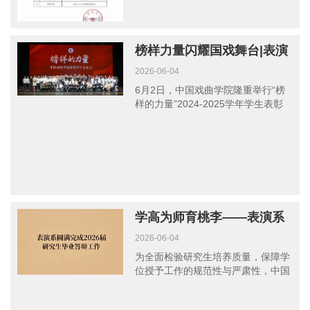
充分体现了表演系舞蹈专...
榜样力量闪耀国戏舞台|表演
系在2024-2025学年学生表
2026-06-04
彰会中荣获多项荣誉
6月2日，中国戏曲学院隆重举行“榜
样的力量”2024-2025学年学生表彰
会。表演系凭借扎实的育人成果和学
生的优异表现，斩获多项校级及以上
荣誉，成为全场瞩目的先进集体之
一。其中，2023级戏曲表演形体训练
专业研究生...
学高为师育桃李——表演系
圆满完成2026届研究生毕业
2026-06-04
答辩工作
为全面检验研究生培养质量，保障学
位授予工作的规范性与严肃性，中国
戏曲学院表演系于2026年5月9日至
20日，顺利完成了2026届硕士研究