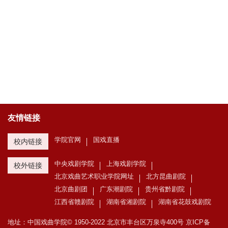
友情链接
学院官网
国戏直播
校内链接
中央戏剧学院
上海戏剧学院
校外链接
北京戏曲艺术职业学院网址
北方昆曲剧院
北京曲剧团
广东潮剧院
贵州省黔剧院
江西省赣剧院
湖南省湘剧院
湖南省花鼓戏剧院
地址：中国戏曲学院© 1950-2022 北京市丰台区万泉寺400号
京ICP备