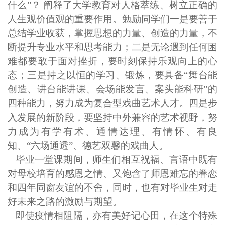
什么
”
？ 阐释了
大学教育对
人格萃练
、
树立正确的
人生观价值观
的重要作用。
勉励
同学们
一是要
善于
总结
学业
收获
，
掌握思想的力量、创造的力量，
不
断提
升专业水平和思考能力；二是无论
遇到任何
困
难都
要敢于面对挫折
，要时刻保持乐观
向上
的心
态；
三是
持之以恒的学习、锻炼，要具备
“舞台能
创造、讲台能
讲课、会场能发言、案头能科研”的
四种能力，努力成为复合型戏曲艺术人才。四是
步
入发展的新阶段，要坚持中外兼容的艺术视野，努
力成为有学有术、
通情达理、有情怀、有良
知、
“六场通透”、德艺双馨的戏曲人。
毕业一堂课期间，师生
们
相互
祝福、
言语
中
既有
对
母校
培育
的感恩之情、又饱含了
师恩
难忘的
眷恋
和四年
同窗
友谊
的
不舍，同时，
也有对毕业生对
走
好
未来之路的
激励
与期望。
即使疫情相阻隔，亦有美好记心田，在这个特殊