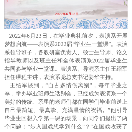
2022
年6月
23
日
，
在毕业
典礼前夕，
表演系开展
梦想
启航——表演系
2022届“
毕业生一堂课
”。表演
系
领导班子，各教研室负责人
、硕士生
导师
、
论文
指导教师以及班主任
和
全体表演系
2022届
毕业生
共同参与
毕业一堂课。
表演系、导演系主任王绍军
担任课程主讲，表演系党总支书记姜华主持。
王绍
军谈到
，
“自古多情伤离别”，每年毕业之
季，举办毕业班师生话别会，已经成为表演系
一个
美好的
传统
。系里
的
老师们都在同学们毕业前送上
自己最简短、最真挚、充满温情的祝福。”
他
引导
毕业生回想
入学第一课
的场景，
向
同学们
提出
了两
个问题
：
“
步入
国戏想学到什么”
？“在
国戏收获了