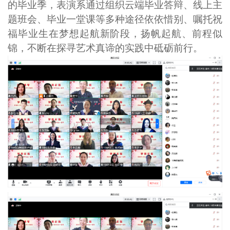
的毕业季，表演系通过组织云端毕业答辩、线上主
题班会、毕业一堂课等多种途径依依惜别、嘱托祝
福毕业生在梦想起航新阶段，扬帆起航、前程似
锦，不断在探寻艺术真谛的实践中砥砺前行。