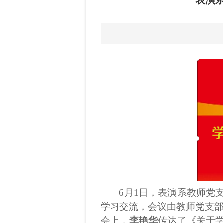
表演
6
月
1
日
，表演系教师党
学习交流，
会议由教师党支
会上，
李艳华
传达了《关于