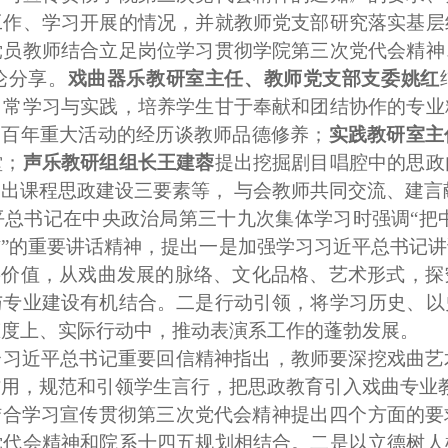
工作、学习开展的情况，并就教师党支部研究落实基层
党员教师结合
立足岗位学习贯彻学院第三次党代会精神
论分享。
戏曲器乐教研室主任、教师党支部支委姚红
日常学习与实践，培养学生甘于奉献和团结协作的专业
党百年重大活动的经历谈教师品德修养；
实践教研室主
堂；
声乐教研组组长王建蓉
提出挖掘剧目唱腔中的思政
提出课程思政建设三要素等，
与会教
师共同交流、建言
平总书记
在中央政治局第三十九次集体学习时强调“把
”的重要讲话精神，
提出一是加强学习习近平总书记讲
要价值，
从戏曲发展的脉络、文化品格、艺术形式，探
与专业建设有机结合。
二是行动引领，
将学习历史、以
态度
上
、
实际行动中
，
推动表演系
工作
的蓬勃发展
。
合习近平总书记重要回信精神指出，
教师要深挖戏曲艺
作用，规范和引领学生言行，把思政教育引入戏曲
专业
结合学习宣传贯彻第三次党代会精神提出四个方面的要
党代会精神和院系十四五规划相结合。二是以立德树人