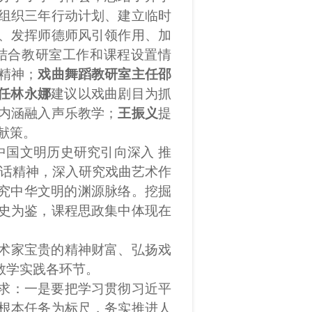
组织三年行动计划、建立临时
、发挥师德师风引领作用、加
结合教研室工作和课程设置情
精神；
戏曲舞蹈教研室主任邵
任林永娜
建议以戏曲剧目为抓
内涵融入声乐教学；
王振义
提
献策。
中国文明历史研究引向深入
推
话精神，深入研究
戏曲
艺术作
究
中华文明的
渊源脉络。挖掘
史为鉴，
课程思政
集中
体现在
术家宝贵的精神财富、弘扬戏
教学实践各环节。
求：
一是要把学习贯彻习近平
根本任务为标尺，务实推进人