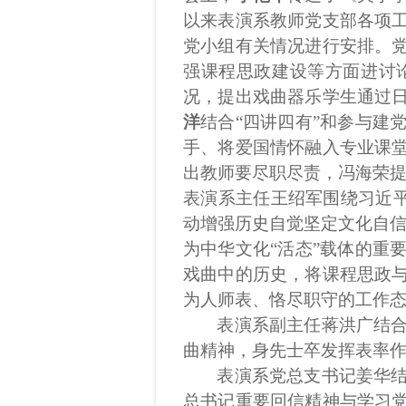
以来表演系教师党支部各项
党小组有关情况进行安排。
强课程思政建设等方面进讨
况，提出戏曲器乐学生通过
洋
结合“四讲四有”和参与建
手、将爱国情怀融入专业课
出教师要尽职尽责，冯海荣
表演系主任王绍军
围绕
习近
动增强历史自觉坚定文化自信
为
中华文化“活态”载体
的重
戏曲中的历史，将
课程思政
为人师
表、
恪尽职守的工作
表演系副主任蒋洪广结
曲精神，身先士卒发挥表率
表演系党总支书记姜华
总书记重要回信精神与学习