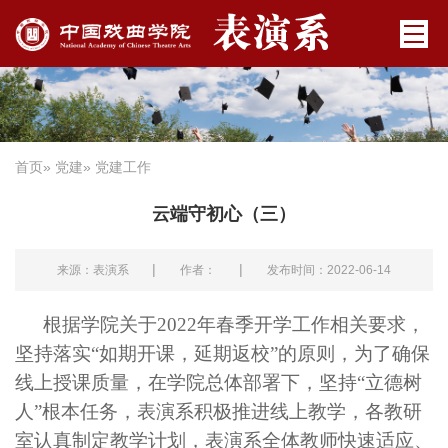
首页
»
党建
» 党建工作
云端守初心（三）
|
|
来源：表演系
作者：
发布时间：2022-06-14
根据学院关于
2022
年春季开学工作相关要求，
坚持落实“如期开课，延期返校”的原则，为了确保
线上授课质量，在学院总体部署下，坚持“立德树
人”根本任务，表演系积极推进线上教学，各教研
室认真制定教学计划，表演系全体教师快速适应、