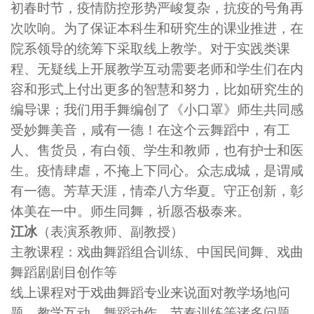
初春时节，疫情防控形势严峻复杂，抗疫的号角再
次吹响。为了保证本科生和研究生的课业推进，在
院系领导的统筹下采取线上教学。对于实践类课
程、无疑线上开展教学互动需要老师和学生们在内
容和形式上付出更多的智慧和努力，比如研究生的
编导课；我们用手舞编创了《小口罩》师生共同感
受妙舞美音，咸有一德！在这个云舞蹈中，有工
人、售货员，有白领、学生和教师，也有护士和医
生。疫情肆虐，不掩上下同心。众志成城，是谓咸
有一德。芳草天涯，情牵八方华夏。守正创新，彰
体美在一中。师生同舞，祈愿否极泰来。
江冰
（表演系教师、副教授）
主教课程：戏曲舞蹈组合训练、中国民间舞、戏曲
舞蹈剧剧目创作等
线上课程对于戏曲舞蹈专业来说面对教学场地问
题、教学互动、舞蹈动作、节奏训练等诸多问题，