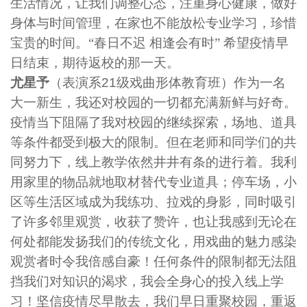
生活情况，让我们调整心态，注重身心健康，做好
身体与时间管理，在家也不能放松专业学习，珍惜
宝贵的时间。“春日不迟 相逢会有时” 希望疫情早
日结束，期待返校的那一天。
尤星予
（表演系
21
级戏曲形体教育班）作为一名
大一新生，我还对校园的一切都充满新鲜与好奇。
疫情当下阻隔了我对校园的继续探索，场地、道具
等条件都受到极大的限制。但在老师和同学们的共
同努力下，线上教学依然井井有条的进行着。我利
用家里的物品就地取材替代专业道具；停车场，小
区等生活区域成为我练功、拉戏的身影，同时吸引
了许多邻里观赏，收获了赞许，也让我感到无论在
何处都能发扬我们的传统文化，用戏曲的魅力感染
观赏者时令我倍感自豪！任何条件的限制都无法阻
挡我们对知识的渴求，我会全身心的投入线上学
习！坚信疫情尽早散去，我们早日重聚校园，重返