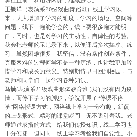
勇往直前，利用好网课，继续进步。
王锬洋
（表演系
20
级戏曲舞蹈班）线上学习以
来，大大增加了学习的难度，学习的场地、空间等
问题，线下一遍能学会的，线上要很多遍才能明
白，同时，也是对学习的主动性，自律性的考验。
我会把老师的示范录下来，以便课后多次揣摩、练
习。虽然困难很多，我坚信，没有条件创造条件，
克服困难的过程何尝不是一种历练，也让我更加珍
惜学习和成长的意义。特别期待早日回到校园，与
老师和同学们一起学习各种知识。
马毓
(表演
系21级戏曲形体教育班 )我们没有因为疫
情，而停下学习的脚步，学院开展了“停课不停
学”网络授课方式，网络线上学习十分有趣，新颖
的上课形式、精彩的课堂瞬间，无不吸引着我。老
师通过录播的方式，给我们传授知识，线上学习也
十分便捷，但同时，线上学习考验我们自觉性。小