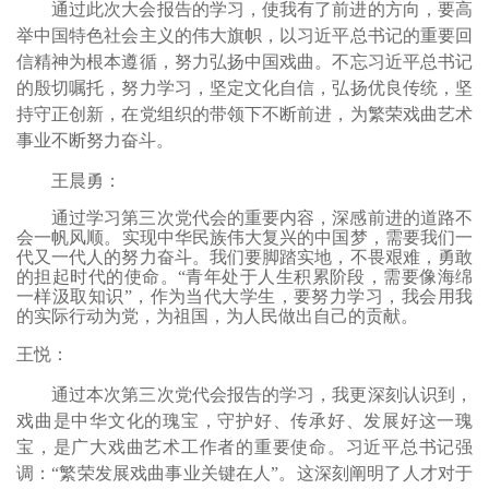
通过此次大会报告的学习，使我有了前进的方向，要高
举中国特色社会主义的伟大旗帜，以习近平总书记的重要回
信精神为根本遵循，努力
弘扬
中国戏曲
。
不忘习近平总书记
的殷切嘱托，努力学习
，
坚定文化自信，弘扬优良传统，坚
持守正创新，在党组织的带领下不断前进
，
为繁荣戏曲艺术
事业不断努力奋斗。
王晨勇
：
通过学习第三次党代会的重要内容，
深感
前进的道路不
会一帆风顺
。
实现中华民族伟大复兴的中国梦
，
需要我们
一
代又
一代人的努力奋斗
。
我们要脚踏实地，不畏艰难，勇敢
的担起时代的使命
。
“青年处于人生积累阶段，需要像海绵
一样汲取知识”
，作为当代大学生，要努力学习，
我会用我
的实际行动为党，为祖国，为人民做出自己的贡献。
王悦：
通过本次第三次党代会报告的学习
，
我更深刻认识到
，
戏曲是中华文化的瑰宝，守护好、传承好、发展好这一瑰
宝，是广大戏曲艺术工作者的重要使命。习近平总书记强
调：“繁荣发展戏曲事业关键在人”。这深刻阐明了人才对于