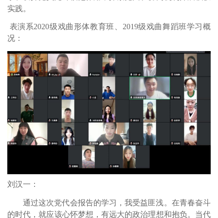
实践。
表演系
20
20
级
戏曲形体教育班
、2019级戏曲舞蹈班
学习概
况
：
刘汉一
：
通过这次党代会报告的学习
，
我受益匪浅
。
在青春奋斗
的
时代
，就应该心怀梦想，有远大的政治理想和抱负
。
当代