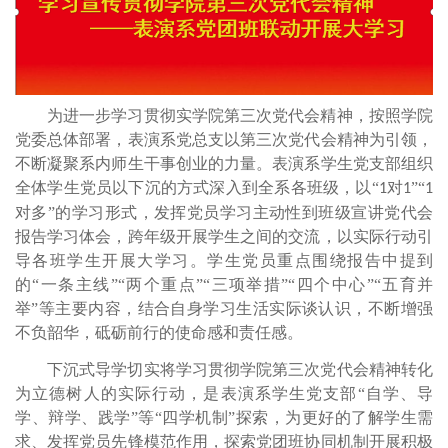
为进一步学习贯彻实学院第三次党代会精神，按照学院
党委总体部署，表演系党总支以第三次党代会精神为引领，
不断凝聚系内师生干事创业的力量。表演系学生党支部组织
全体学生党员以下沉的方式深入到全系各班级，以“
对
”“
1
1
1
对多”的学习形式，发挥党员学习主动性到班级宣讲党代会
报告学习体会，跨年级开展学生之间的交流，以实际行动引
导各班学生开展大学习。学生
党员
重点围绕报告中提到
的“
一条主线
”“
两个重点
”“
三项举措
”“
四个中心
”“
五育并
举
”等主要内容
，
结合自身学习生活实际谈认识，不断增强
不负韶华
，砥砺前行
的
使命感和责任感。
下沉式导学切实将学习贯彻学院第三次党代会精神转化
为立德树人的实际行动，是表演系学生党支部“自学、导
学、辩学、践学”等“四学机制”探索，为更好的了解学生需
求、发挥党员先锋模范作用，探索党团班协同机制开展积极