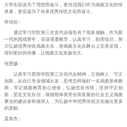
大学生应该为了理想而奋斗，更何况我们作为戏曲文化的传
承者，更应该为了传承
优秀
传统文化而奋斗
。
佟佳怡
：
通过学习学院第三次党代会报告有了很多感触，作为新
一代的国戏青年，应该谨遵教导，认真学习，刻苦练功，努
力弘扬优秀传统戏曲文化，使戏曲文化在舞台上完美呈现，
得到更好的传播，让戏曲文化发扬光大。
张恩赐
：
认真学习贯彻学院第三次党代会精神，立德树人
、
守正
创新，从自己专业领域出发，思考怎样做好一名戏曲形体教
师，牢记戏曲
教育
初心使命，弘扬优良传统，坚持守正创
新，坚定文化自信，做德智体美劳全面发展的社会主义戏曲
事业的
建设者和
接班人，为弘扬中华
优秀
传统文化做出更多
的贡献。
孟英杰
：