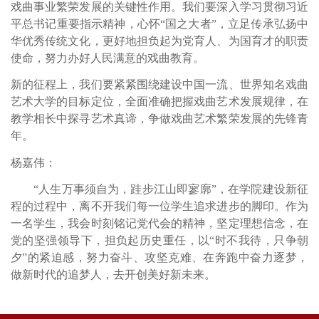
戏曲事业繁荣发展的关键性作用。我们要深入学习贯彻习近
平总书记重要指示精神，心怀“国之大者”，立足传承弘扬中
华优秀传统文化，更好地担负起为党育人、为国育才的职责
使命，努力办好人民满意的戏曲教育。
新的征程上，我们要紧紧围绕建设中国一流、世界知名戏曲
艺术大学的目标定位，全面准确把握戏曲艺术发展规律，在
教学相长中探寻艺术真谛，
争做
戏曲艺术繁荣发展
的先锋青
年
。
杨嘉伟
：
“人生万事须自为，跬步江山即寥廓”，在学院建设新征
程的过程中，离不开我们每一位学生追求进步的脚印。作为
一名学生，我会时刻铭记
党代会的精神
，坚定理想信念，在
党的坚强领导下，担负起历史重任，以“时不我待，只争朝
夕”的紧迫感，努力奋斗、攻坚克难、在奔跑中奋力逐梦，
做新时代的追梦人，去开创美好新未来。